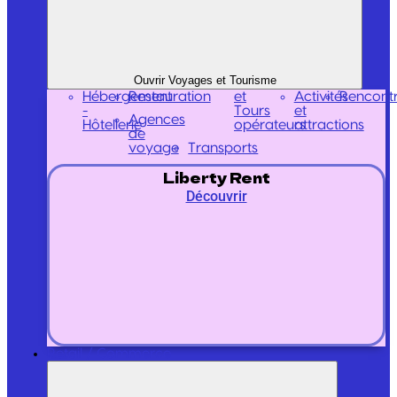
Ouvrir Voyages et Tourisme
Hébergement
Restauration
et
Activités
Rencont
-
Tours
et
Agences
Hôtellerie
opérateurs
attractions
de
voyage
Transports
Liberty Rent
Découvrir
Retail / Commerce