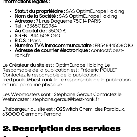
Informations légales :
Statut du propriétaire :
SAS OptimEurope Holding
Nom de la Société :
SAS OptimEurope Holding
Adresse :
71, rue Daguerre 75014 PARIS
Tél :
+33650122984
Au Capital de :
3500 €
SIREN :
844 508 010
R.C.S. :
Paris
Numéro TVA intracommunautaire :
FR54844508010
Adresse de courrier électronique :
contact@best-
rank.fr
Le Créateur du site est : OptimEurope Holding Le
Responsable de la publication est : Frédéric POULET
Contactez le responsable de la publication :
fred.poulet@best-rank.fr Le responsable de la publication
est une personne physique
Les Webmasters sont : Stéphane Géraut Contactez le
Webmaster : stephane.geraut@best-rank.fr
L’hébergeur du site est : O2Switch Chem. des Pardiaux,
63000 Clermont-Ferrand
2. Description des services