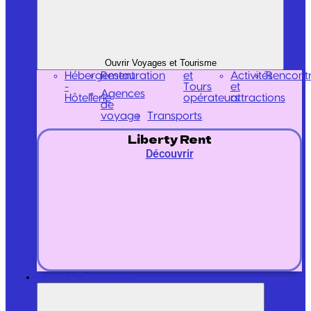
Ouvrir Voyages et Tourisme
Hébergement
Restauration
et
Activités
Rencont
-
Tours
et
Agences
Hôtellerie
opérateurs
attractions
de
voyage
Transports
Liberty Rent
Découvrir
Retail / Commerce