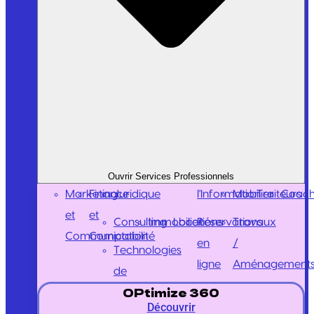
Ouvrir Services Professionnels
Marketing
Finance
Juridique
l'Information
Mobilier
Traiteurs
Coach
et
et
Consulting
Immobilier
Locations
Réservations
Travaux
Communication
Comptabilité
en
/
Technologies
ligne
Aménagement
de
OPtimize 360
Découvrir