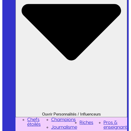
Ouvrir Personnalités / Influenceurs
Chefs
Champions
Riches
Pros &
étoilés
Journalisme
enseignants