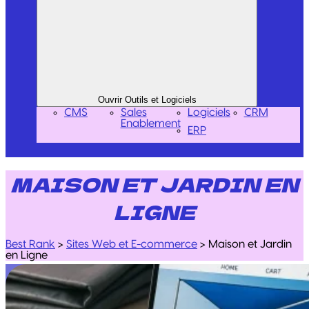
Ouvrir Outils et Logiciels
CMS
Sales
Logiciels
CRM
Enablement
ERP
MAISON ET JARDIN EN
LIGNE
Best Rank
>
Sites Web et E-commerce
>
Maison et Jardin
en Ligne