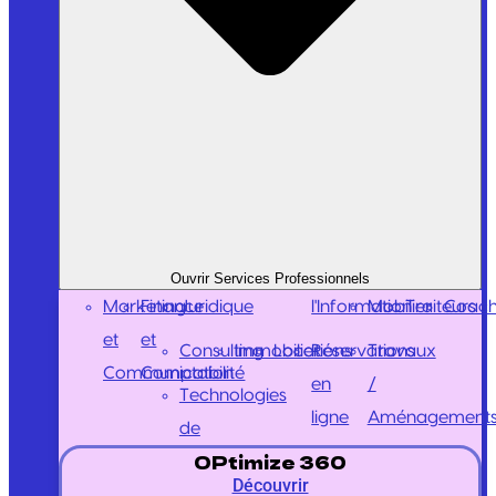
Ouvrir Services Professionnels
Marketing
Finance
Juridique
l'Information
Mobilier
Traiteurs
Coach
et
et
Consulting
Immobilier
Locations
Réservations
Travaux
Communication
Comptabilité
en
/
Technologies
ligne
Aménagement
de
OPtimize 360
Découvrir