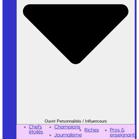
Ouvrir Personnalités / Influenceurs
Chefs
Champions
Riches
Pros &
étoilés
Journalisme
enseignants