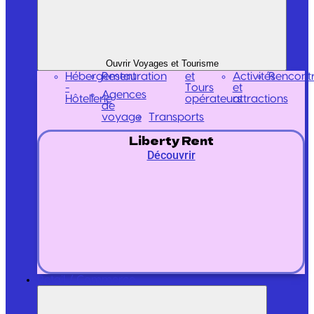
Ouvrir Voyages et Tourisme
Hébergement
Restauration
et
Activités
Rencont
-
Tours
et
Agences
Hôtellerie
opérateurs
attractions
de
voyage
Transports
Liberty Rent
Découvrir
Retail / Commerce