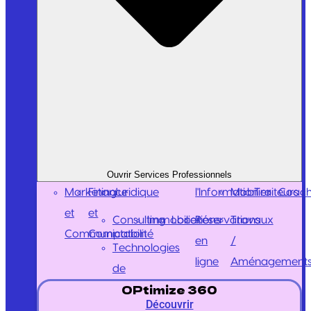
Ouvrir Services Professionnels
Marketing
Finance
Juridique
l'Information
Mobilier
Traiteurs
Coach
et
et
Consulting
Immobilier
Locations
Réservations
Travaux
Communication
Comptabilité
en
/
Technologies
ligne
Aménagement
de
OPtimize 360
Découvrir