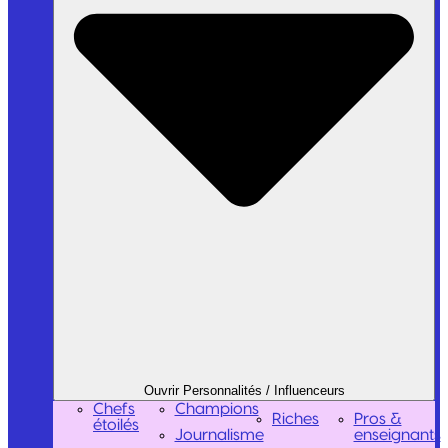
Ouvrir Personnalités / Influenceurs
Chefs
Champions
Riches
Pros &
étoilés
Journalisme
enseignants