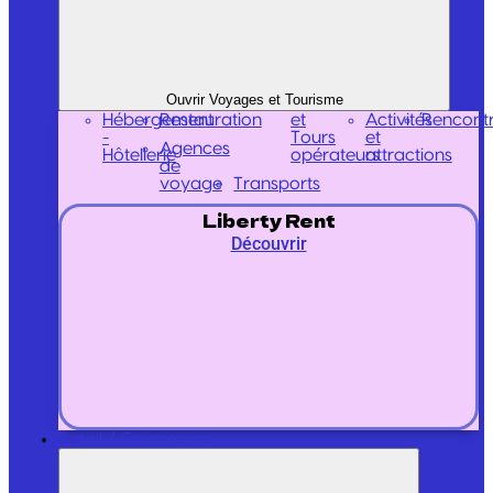
Ouvrir Voyages et Tourisme
Hébergement
Restauration
et
Activités
Rencont
-
Tours
et
Agences
Hôtellerie
opérateurs
attractions
de
voyage
Transports
Liberty Rent
Découvrir
Retail / Commerce