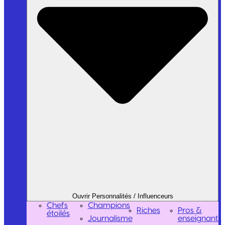
Ouvrir Personnalités / Influenceurs
Chefs
Champions
Riches
Pros &
étoilés
Journalisme
enseignants