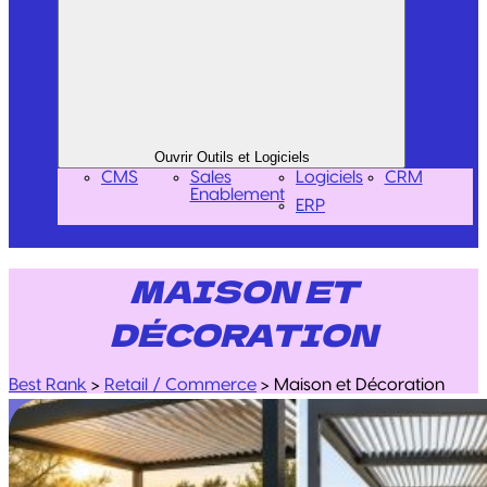
Ouvrir Outils et Logiciels
CMS
Sales
Logiciels
CRM
Enablement
ERP
MAISON ET
DÉCORATION
Best Rank
>
Retail / Commerce
>
Maison et Décoration