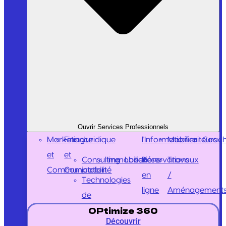
Ouvrir Services Professionnels
Marketing
Finance
Juridique
l'Information
Mobilier
Traiteurs
Coach
et
et
Consulting
Immobilier
Locations
Réservations
Travaux
Communication
Comptabilité
en
/
Technologies
ligne
Aménagement
de
OPtimize 360
Découvrir