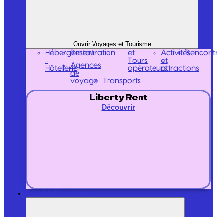
Ouvrir Voyages et Tourisme
Hébergement
Restauration
et
Activités
Rencont
-
Tours
et
Agences
Hôtellerie
opérateurs
attractions
de
voyage
Transports
Liberty Rent
Découvrir
Retail / Commerce