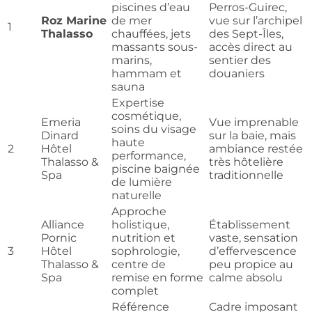
piscines d’eau
Perros-Guirec,
Roz Marine
de mer
vue sur l’archipel
1
Thalasso
chauffées, jets
des Sept-Îles,
massants sous-
accès direct au
marins,
sentier des
hammam et
douaniers
sauna
Expertise
cosmétique,
Emeria
Vue imprenable
soins du visage
Dinard
sur la baie, mais
haute
2
Hôtel
ambiance restée
performance,
Thalasso &
très hôtelière
piscine baignée
Spa
traditionnelle
de lumière
naturelle
Approche
Alliance
holistique,
Établissement
Pornic
nutrition et
vaste, sensation
3
Hôtel
sophrologie,
d’effervescence
Thalasso &
centre de
peu propice au
Spa
remise en forme
calme absolu
complet
Référence
Cadre imposant