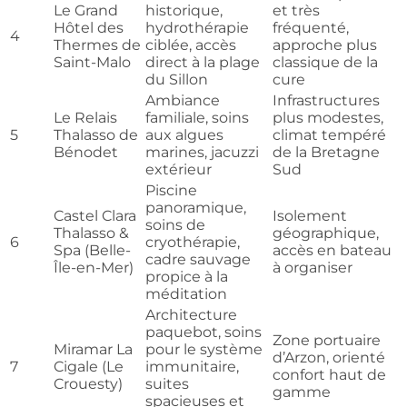
Le Grand
historique,
et très
Hôtel des
hydrothérapie
fréquenté,
4
Thermes de
ciblée, accès
approche plus
Saint-Malo
direct à la plage
classique de la
du Sillon
cure
Ambiance
Infrastructures
Le Relais
familiale, soins
plus modestes,
5
Thalasso de
aux algues
climat tempéré
Bénodet
marines, jacuzzi
de la Bretagne
extérieur
Sud
Piscine
panoramique,
Castel Clara
Isolement
soins de
Thalasso &
géographique,
6
cryothérapie,
Spa (Belle-
accès en bateau
cadre sauvage
Île-en-Mer)
à organiser
propice à la
méditation
Architecture
paquebot, soins
Zone portuaire
Miramar La
pour le système
d’Arzon, orienté
7
Cigale (Le
immunitaire,
confort haut de
Crouesty)
suites
gamme
spacieuses et