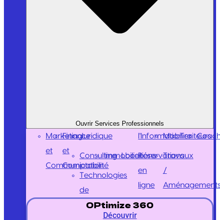
Ouvrir Services Professionnels
Marketing
Finance
Juridique
l'Information
Mobilier
Traiteurs
Coach
et
et
Consulting
Immobilier
Locations
Réservations
Travaux
Communication
Comptabilité
en
/
Technologies
ligne
Aménagement
de
OPtimize 360
Découvrir