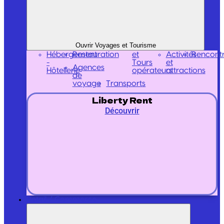
Ouvrir Voyages et Tourisme
Hébergement
Restauration
et
Activités
Rencont
-
Tours
et
Agences
Hôtellerie
opérateurs
attractions
de
voyage
Transports
Liberty Rent
Découvrir
Retail / Commerce