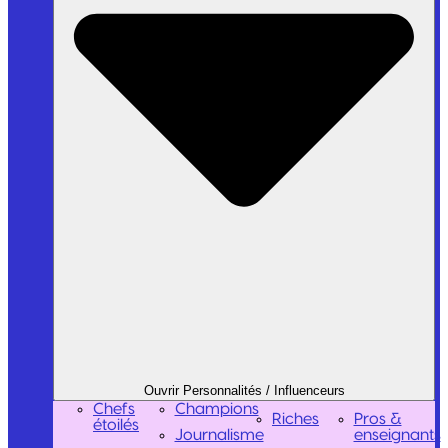
Ouvrir Personnalités / Influenceurs
Chefs
Champions
Riches
Pros &
étoilés
Journalisme
enseignants