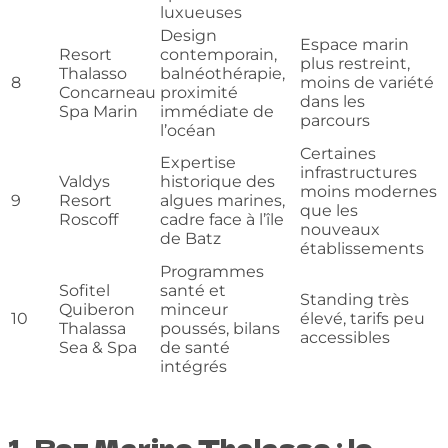
luxueuses
Design
Espace marin
Resort
contemporain,
plus restreint,
Thalasso
balnéothérapie,
8
moins de variété
Concarneau
proximité
dans les
Spa Marin
immédiate de
parcours
l’océan
Certaines
Expertise
infrastructures
Valdys
historique des
moins modernes
9
Resort
algues marines,
que les
Roscoff
cadre face à l’île
nouveaux
de Batz
établissements
Programmes
Sofitel
santé et
Standing très
Quiberon
minceur
10
élevé, tarifs peu
Thalassa
poussés, bilans
accessibles
Sea & Spa
de santé
intégrés
1. Roz Marine Thalasso : le