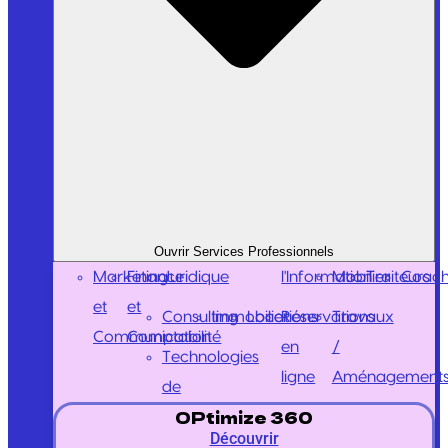
Ouvrir Services Professionnels
Marketing
Finance
Juridique
l'Information
Mobilier
Traiteurs
Coach
et
et
Consulting
Immobilier
Locations
Réservations
Travaux
Communication
Comptabilité
en
/
Technologies
ligne
Aménagement
de
OPtimize 360
Découvrir