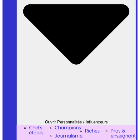
Ouvrir Personnalités / Influenceurs
Chefs
Champions
Riches
Pros &
étoilés
Journalisme
enseignants