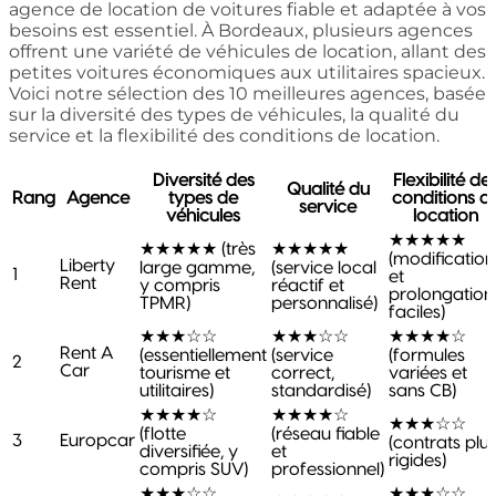
agence de location de voitures fiable et adaptée à vos
besoins est essentiel. À Bordeaux, plusieurs agences
offrent une variété de véhicules de location, allant des
petites voitures économiques aux utilitaires spacieux.
Voici notre sélection des 10 meilleures agences, basée
sur la diversité des types de véhicules, la qualité du
service et la flexibilité des conditions de location.
Diversité des
Flexibilité de
Qualité du
Rang
Agence
types de
conditions d
service
véhicules
location
★★★★★
★★★★★ (très
★★★★★
(modification
Liberty
large gamme,
(service local
1
et
Rent
y compris
réactif et
prolongation
TPMR)
personnalisé)
faciles)
★★★☆☆
★★★☆☆
★★★★☆
Rent A
(essentiellement
(service
(formules
2
Car
tourisme et
correct,
variées et
utilitaires)
standardisé)
sans CB)
★★★★☆
★★★★☆
★★★☆☆
(flotte
(réseau fiable
3
Europcar
(contrats plu
diversifiée, y
et
rigides)
compris SUV)
professionnel)
★★★☆☆
★★★☆☆