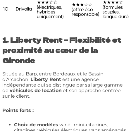
★★★☆☆
★★★★☆
★★★☆☆
(électriques,
(formules
10
Drivalia
(offre éco-
hybrides
souples,
responsable)
uniquement)
longue durée
1. Liberty Rent – Flexibilité et
proximité au cœur de la
Gironde
Située au Barp, entre Bordeaux et le Bassin
d’Arcachon,
Liberty Rent
est une agence
indépendante qui se distingue par sa large gamme
de
véhicules de location
et son approche centrée
sur le client.
Points forts :
Choix de modèles
varié : mini-citadines,
citadines, véhicules électriques, vans aménagés,