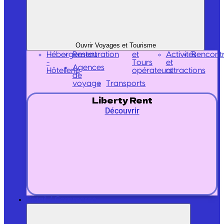
Ouvrir Voyages et Tourisme
Hébergement
Restauration
et
Activités
Rencont
-
Tours
et
Agences
Hôtellerie
opérateurs
attractions
de
voyage
Transports
Liberty Rent
Découvrir
Retail / Commerce