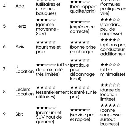
★★★☆☆
(utilitaires et
(formules
4
Ada
(bon rapport
citadines
pratiques en
qualité/prix)
basiques)
ville)
★★★☆☆
★★★☆☆
★★★☆☆
(gamme
(standard,
5
Hertz
(expérience
moyenne +
peu de
correcte)
SUV)
souplesse)
★★★★☆
★★★☆☆
★★★★☆
(options pro,
6
Avis
(tourisme et
(bonne prise
conducteur
pro)
en charge)
additionnel)
★★★☆☆
★★☆☆☆ (offre
★★☆☆☆
(pratique
U
7
de proximité
pour
(offre
Location
très limitée)
dépannage
minimaliste)
local)
★★☆☆☆
★★☆☆☆
★★☆☆☆
Leclerc
(durée de
8
(essentiellement
(centré sur le
Location
location
utilitaires)
prix)
limitée)
★★★★☆
★★★☆☆
★★★★☆
(bonne
(premium et
9
Sixt
(service pro
souplesse,
SUV haut de
et rapide)
surtout
gamme)
business)