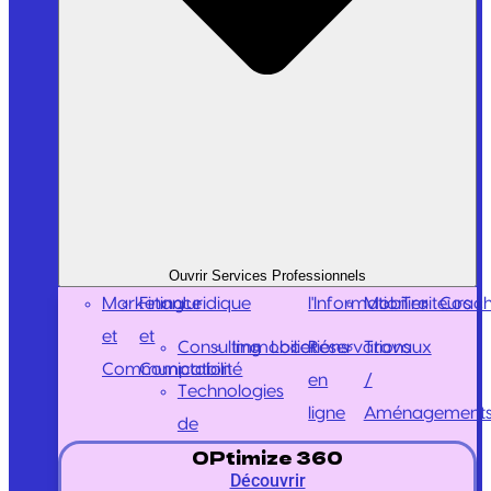
Ouvrir Services Professionnels
Marketing
Finance
Juridique
l'Information
Mobilier
Traiteurs
Coach
et
et
Consulting
Immobilier
Locations
Réservations
Travaux
Communication
Comptabilité
en
/
Technologies
ligne
Aménagement
de
OPtimize 360
Découvrir