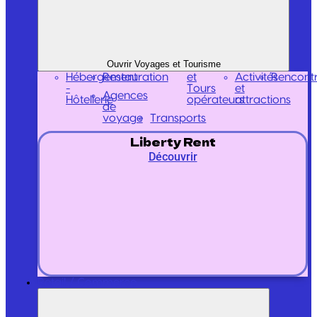
Ouvrir Voyages et Tourisme
Hébergement
Restauration
et
Activités
Rencont
-
Tours
et
Agences
Hôtellerie
opérateurs
attractions
de
voyage
Transports
Liberty Rent
Découvrir
Retail / Commerce