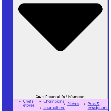
Ouvrir Personnalités / Influenceurs
Chefs
Champions
Riches
Pros &
étoilés
Journalisme
enseignants