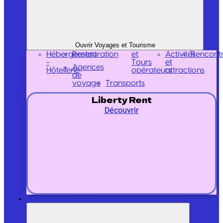
Ouvrir Voyages et Tourisme
Hébergement
Restauration
et
Activités
Rencont
-
Tours
et
Agences
Hôtellerie
opérateurs
attractions
de
voyage
Transports
Liberty Rent
Découvrir
Retail / Commerce