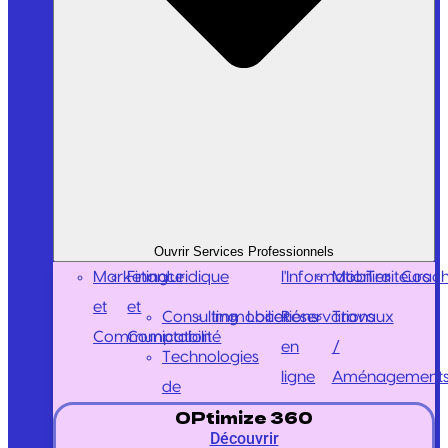
Ouvrir Services Professionnels
Marketing
Finance
Juridique
l'Information
Mobilier
Traiteurs
Coach
et
et
Consulting
Immobilier
Locations
Réservations
Travaux
Communication
Comptabilité
en
/
Technologies
ligne
Aménagement
de
OPtimize 360
Découvrir