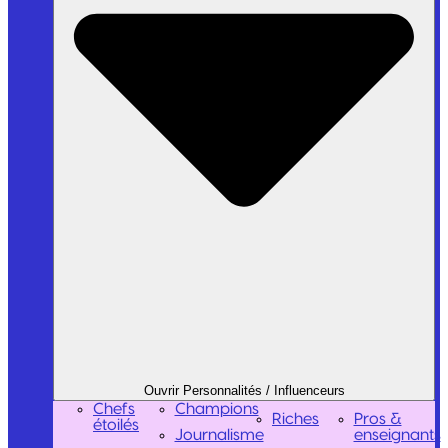
Ouvrir Personnalités / Influenceurs
Chefs
Champions
Riches
Pros &
étoilés
Journalisme
enseignants