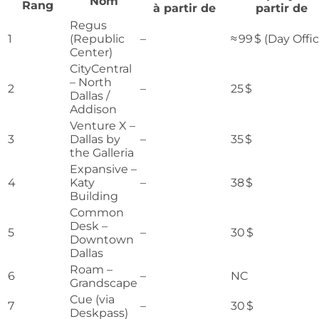
Nom
Rang
à partir de
partir de
Regus
1
(Republic
–
≈ 99 $ (Day Offi
Center)
CityCentral
– North
2
–
25 $
Dallas /
Addison
Venture X –
3
Dallas by
–
35 $
the Galleria
Expansive –
4
Katy
–
38 $
Building
Common
Desk –
5
–
30 $
Downtown
Dallas
Roam –
6
–
NC
Grandscape
Cue (via
7
–
30 $
Deskpass)