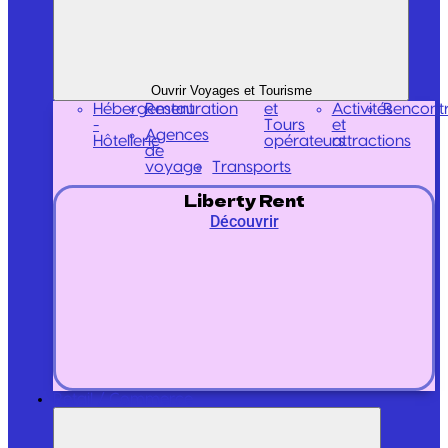
Ouvrir Voyages et Tourisme
Hébergement
Restauration
et
Activités
Rencont
-
Tours
et
Agences
Hôtellerie
opérateurs
attractions
de
voyage
Transports
Liberty Rent
Découvrir
Retail / Commerce