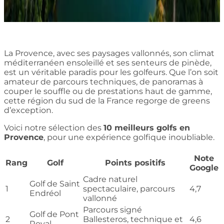
La Provence, avec ses paysages vallonnés, son climat
méditerranéen ensoleillé et ses senteurs de pinède,
est un véritable paradis pour les golfeurs. Que l’on soit
amateur de parcours techniques, de panoramas à
couper le souffle ou de prestations haut de gamme,
cette région du sud de la France regorge de greens
d’exception.
Voici notre sélection des
10 meilleurs golfs en
Provence
, pour une expérience golfique inoubliable.
Note
Rang
Golf
Points positifs
Google
Cadre naturel
Golf de Saint
1
spectaculaire, parcours
4,7
Endréol
vallonné
Parcours signé
Golf de Pont
2
Ballesteros, technique et
4,6
Royal