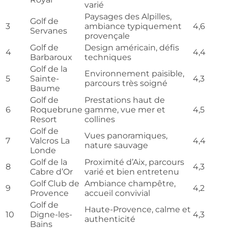
varié
Paysages des Alpilles,
Golf de
3
ambiance typiquement
4,6
Servanes
provençale
Golf de
Design américain, défis
4
4,4
Barbaroux
techniques
Golf de la
Environnement paisible,
5
Sainte-
4,3
parcours très soigné
Baume
Golf de
Prestations haut de
6
Roquebrune
gamme, vue mer et
4,5
Resort
collines
Golf de
Vues panoramiques,
7
Valcros La
4,4
nature sauvage
Londe
Golf de la
Proximité d’Aix, parcours
8
4,3
Cabre d’Or
varié et bien entretenu
Golf Club de
Ambiance champêtre,
9
4,2
Provence
accueil convivial
Golf de
Haute-Provence, calme et
10
Digne-les-
4,3
authenticité
Bains