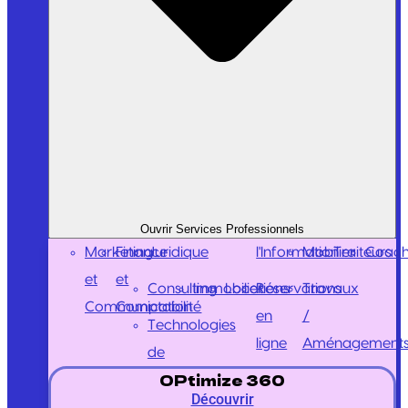
Ouvrir Services Professionnels
Marketing
Finance
Juridique
l'Information
Mobilier
Traiteurs
Coach
et
et
Consulting
Immobilier
Locations
Réservations
Travaux
Communication
Comptabilité
en
/
Technologies
ligne
Aménagement
de
OPtimize 360
Découvrir