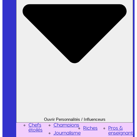
Ouvrir Personnalités / Influenceurs
Chefs
Champions
Riches
Pros &
étoilés
Journalisme
enseignants