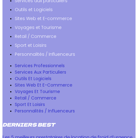
Services aux particuliers
Outils et Logiciels
Sites Web et E-commerce
Voyages et Tourisme
Retail / Commerce
Sport et Loisirs
Personnalités / Influenceurs
Services Professionnels
Services Aux Particuliers
Outils Et Logiciels
Sites Web Et E-Commerce
Voyages Et Tourisme
Retail / Commerce
Sport Et Loisirs
Personnalités / Influenceurs
DERNIERS BEST
Les 5 meilleurs prestataires de location de froid d’urgence