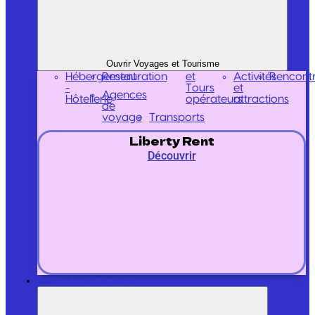
Ouvrir Voyages et Tourisme
Hébergement
Restauration
et
Activités
Rencont
-
Tours
et
Agences
Hôtellerie
opérateurs
attractions
de
voyage
Transports
Liberty Rent
Découvrir
Retail / Commerce