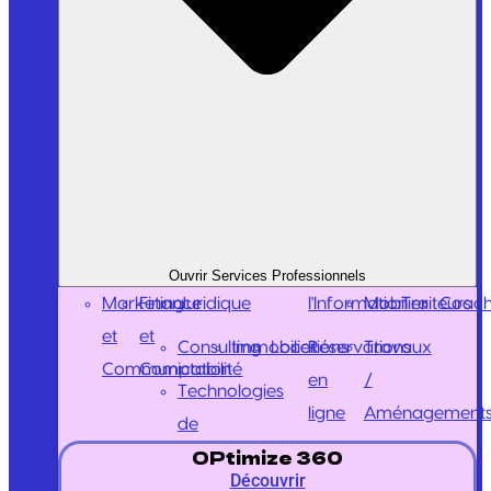
Ouvrir Services Professionnels
Marketing
Finance
Juridique
l'Information
Mobilier
Traiteurs
Coach
et
et
Consulting
Immobilier
Locations
Réservations
Travaux
Communication
Comptabilité
en
/
Technologies
ligne
Aménagement
de
OPtimize 360
Découvrir