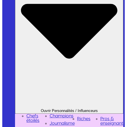
Ouvrir Personnalités / Influenceurs
Chefs
Champions
Riches
Pros &
étoilés
Journalisme
enseignants