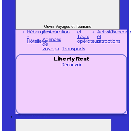
Ouvrir Voyages et Tourisme
Hébergement
Restauration
et
Activités
Rencont
-
Tours
et
Agences
Hôtellerie
opérateurs
attractions
de
voyage
Transports
Liberty Rent
Découvrir
Retail / Commerce