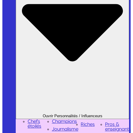
Ouvrir Personnalités / Influenceurs
Chefs
Champions
Riches
Pros &
étoilés
Journalisme
enseignants