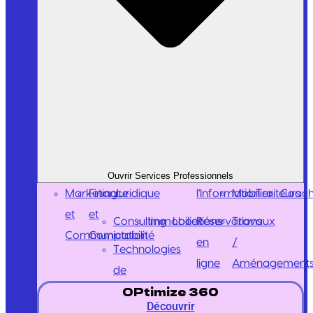
Ouvrir Services Professionnels
Marketing
Finance
Juridique
l'Information
Mobilier
Traiteurs
Coach
et
et
Consulting
Immobilier
Locations
Réservations
Travaux
Communication
Comptabilité
en
/
Technologies
ligne
Aménagement
de
OPtimize 360
Découvrir