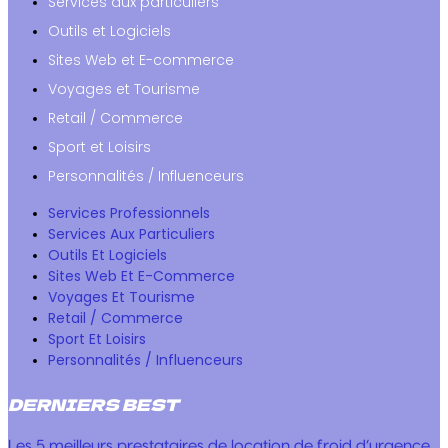
Services aux particuliers
Outils et Logiciels
Sites Web et E-commerce
Voyages et Tourisme
Retail / Commerce
Sport et Loisirs
Personnalités / Influenceurs
Services Professionnels
Services Aux Particuliers
Outils Et Logiciels
Sites Web Et E-Commerce
Voyages Et Tourisme
Retail / Commerce
Sport Et Loisirs
Personnalités / Influenceurs
DERNIERS BEST
Les 5 meilleurs prestataires de location de froid d’urgence